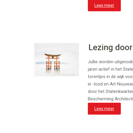
Lees meer
Lezing door
Jullie worden uitgenodi
jaren actief in het Sta
torentjes in de wijk vo
in -lood en Art Nouvea
door het Statenkwartier”
Bescherming Architectu
Lees meer