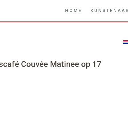
H O M E
K U N S T E N A A 
scafé Couvée Matinee op 17