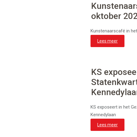
Kunstenaars
oktober 20
Kunstenaarscafé in he
Lees meer
KS exposee
Statenkwart
Kennedylaa
KS exposeert in het G
Kennedylaan
Lees meer