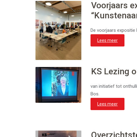
Voorjaars e
“Kunstenaar
De voorjaars expositie
Lees meer
KS Lezing o
van initiatief tot onth
Bos.
Lees meer
Overzichtst