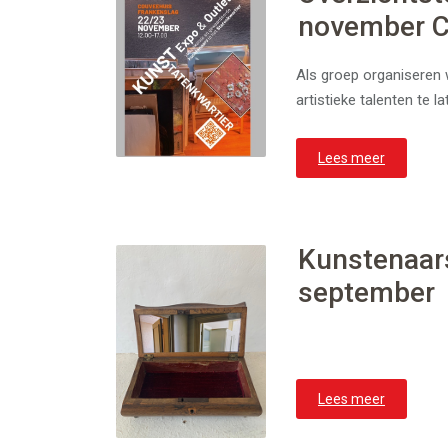
november C
Als groep organiseren w
artistieke talenten te l
Lees meer
Kunstenaars
september
Lees meer