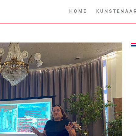
H O M E
K U N S T E N A A 