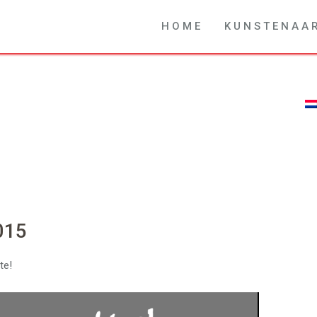
H O M E
K U N S T E N A A 
015
te!