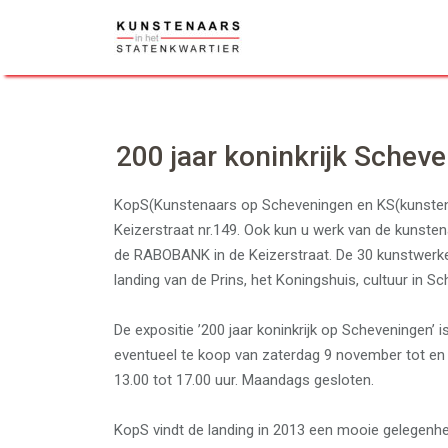
Skip
to
content
200 jaar koninkrijk Schev
KopS(Kunstenaars op Scheveningen en KS(kunstenaa
Keizerstraat nr.149. Ook kun u werk van de kunstena
de RABOBANK in de Keizerstraat. De 30 kunstwerken 
landing van de Prins, het Koningshuis, cultuur in S
De expositie ’200 jaar koninkrijk op Scheveningen’ i
eventueel te koop van zaterdag 9 november tot e
13.00 tot 17.00 uur. Maandags gesloten.
KopS vindt de landing in 2013 een mooie gelegenh