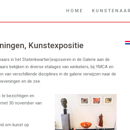
H O M E
K U N S T E N A A 
eningen, Kunstexpositie
rs in het Statenkwartier)exposeren in de Galerie aan de
ars bekijken in diverse etalages van winkeliers, bij YMCA en
van verschillende disciplines in de galerie verwijzen naar de
cheveningen en de zee.
s te bezichtigen en
n met 30 november van
eid om kunst op