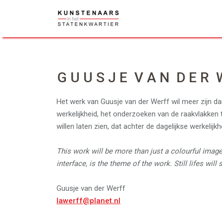
Skip
to
content
G U U S J E V A N D E R W
Het werk van Guusje van der Werff wil meer zijn d
werkelijkheid, het onderzoeken van de raakvlakken 
willen laten zien, dat achter de dagelijkse werkelijk
This work will be more than just a colourful image
interface, is the theme of the work. Still lifes will
Guusje van der Werff
lawerff@planet.nl