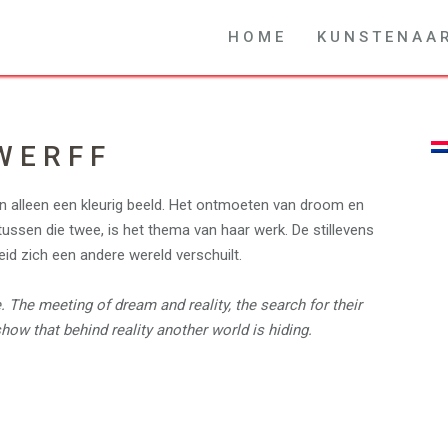
H O M E
K U N S T E N A A 
 E R F F
an alleen een kleurig beeld. Het ontmoeten van droom en
tussen die twee, is het thema van haar werk. De stillevens
heid zich een andere wereld verschuilt.
. The meeting of dream and reality, the search for their
 show that behind reality another world is hiding.