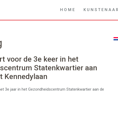
H O M E
K U N S T E N A A 
g
t voor de 3e keer in het
scentrum Statenkwartier aan
nt Kennedylaan
et 3e jaar in het Gezondheidscentrum Statenkwartier aan de