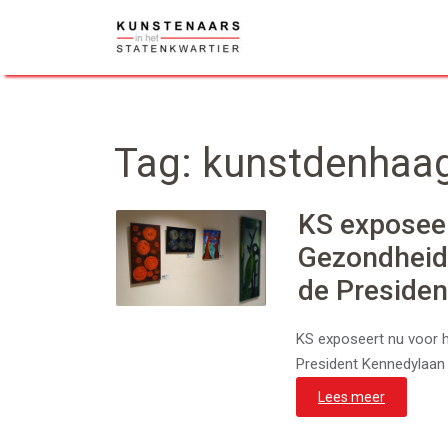
Skip
to
content
Tag:
kunstdenhaa
KS exposeer
Gezondheid
de Preside
KS exposeert nu voor h
President Kennedylaan
Lees meer