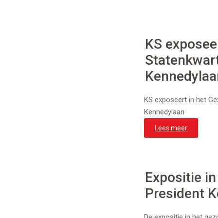
KS exposee
Statenkwart
Kennedylaa
KS exposeert in het G
Kennedylaan
Lees meer
Expositie i
President 
De expositie in het ge