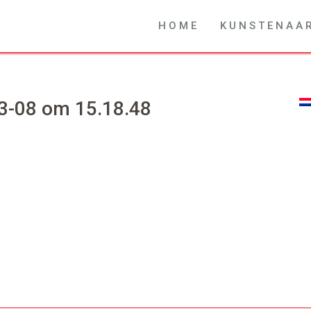
H O M E
K U N S T E N A A 
3-08 om 15.18.48